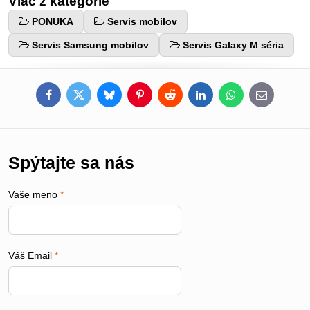
Viac z kategórie
PONUKA
Servis mobilov
Servis Samsung mobilov
Servis Galaxy M séria
Facebook
Twitter
Bluesky
Pinterest
Reddit
LinkedIn
WhatsApp
E-
mail
Spýtajte sa nás
Vaše meno
*
Váš Email
*