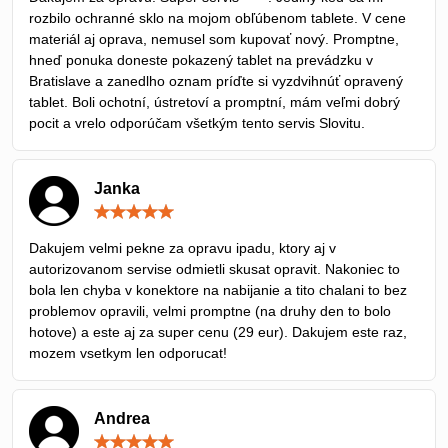
5
rozbilo ochranné sklo na mojom obľúbenom tablete. V cene
materiál aj oprava, nemusel som kupovať nový. Promptne,
hneď ponuka doneste pokazený tablet na prevádzku v
Bratislave a zanedlho oznam príďte si vyzdvihnúť opravený
tablet. Boli ochotní, ústretoví a promptní, mám veľmi dobrý
pocit a vrelo odporúčam všetkým tento servis Slovitu.
Janka
Hodnotenie:
5
/
Dakujem velmi pekne za opravu ipadu, ktory aj v
5
autorizovanom servise odmietli skusat opravit. Nakoniec to
bola len chyba v konektore na nabijanie a tito chalani to bez
problemov opravili, velmi promptne (na druhy den to bolo
hotove) a este aj za super cenu (29 eur). Dakujem este raz,
mozem vsetkym len odporucat!
Andrea
Hodnotenie: