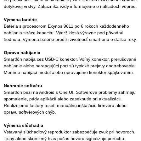
dotykovej vrstvy. Zákazníka vždy informujeme o nákladoch vopred.
Výmena batérie
Batéria s procesorom Exynos 9611 po 6 rokoch každodenného
nabíjania stráca kapacitu. Výdrž klesá výrazne pod pôvodnú
hodnotu. Výmena batérie predĺži životnosť smartfónu o ďalšie roky.
Oprava nabíjania
Smartfón nabíja cez USB-C konektor. Voľný konektor, prerušované
nabíjanie alebo nereagujúci port sú typické prejavy opotrebovania.
Meníme nabíjací modul alebo opravujeme konektor spájkovaním.
Nahranie softvéru
Smartfón beží na Android s One UI. Softvérové problémy zahŕňajú
spomalenie, pády aplikácií alebo zaseknutie pri aktualizácii.
Realizujeme factory reset, manuálnu inštaláciu firmvéru alebo
opravu softvérových chýb.
Výmena slúchadla
Vstavaný slúchadlový reproduktor zabezpečuje zvuk pri hovoroch.
Tichý alebo skreslený hlas počas hovoru signalizuje poruchu.