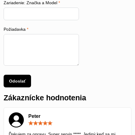
Zariadenie: Značka a Model
*
Požiadavka
*
Odoslať
Zákaznícke hodnotenia
Peter
Hodnotenie:
5
/
Ďakujem za opravu. Super servis *****. Jediný keď sa mi