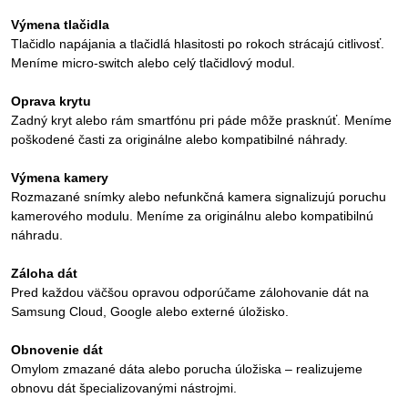
Výmena tlačidla
Tlačidlo napájania a tlačidlá hlasitosti po rokoch strácajú citlivosť.
Meníme micro-switch alebo celý tlačidlový modul.
Oprava krytu
Zadný kryt alebo rám smartfónu pri páde môže prasknúť. Meníme
poškodené časti za originálne alebo kompatibilné náhrady.
Výmena kamery
Rozmazané snímky alebo nefunkčná kamera signalizujú poruchu
kamerového modulu. Meníme za originálnu alebo kompatibilnú
náhradu.
Záloha dát
Pred každou väčšou opravou odporúčame zálohovanie dát na
Samsung Cloud, Google alebo externé úložisko.
Obnovenie dát
Omylom zmazané dáta alebo porucha úložiska – realizujeme
obnovu dát špecializovanými nástrojmi.