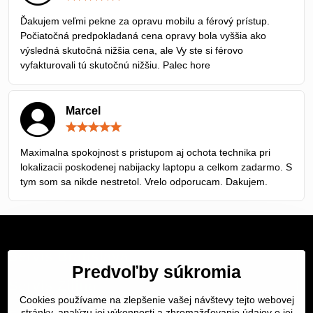
5
/
Ďakujem veľmi pekne za opravu mobilu a férový prístup.
5
Počiatočná predpokladaná cena opravy bola vyššia ako
výsledná skutočná nižšia cena, ale Vy ste si férovo
vyfakturovali tú skutočnú nižšiu. Palec hore
Marcel
Hodnotenie:
5
/
Maximalna spokojnost s pristupom aj ochota technika pri
5
lokalizacii poskodenej nabijacky laptopu a celkom zadarmo. S
tym som sa nikde nestretol. Vrelo odporucam. Dakujem.
Servis Bratislava
Predvoľby súkromia
Servis Žilina
Cookies používame na zlepšenie vašej návštevy tejto webovej
stránky, analýzu jej výkonnosti a zhromažďovanie údajov o jej