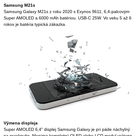
Samsung M21s
Samsung Galaxy M21s z roku 2020 s Exynos 9611, 6,4-palcovým
Super AMOLED a 6000 mAh batériou. USB-C 25W. Vo veku 5 až 6
rokov je batéria typická zákazka.
Výmena displeja
Super AMOLED 6,4" displej Samsung Galaxy je pri páde náchylný
na prasknutie. Meníme kompletný OLED alebo LCD modul vrátane