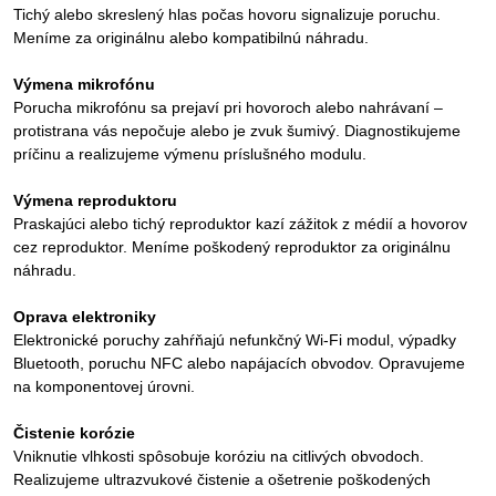
Tichý alebo skreslený hlas počas hovoru signalizuje poruchu.
Meníme za originálnu alebo kompatibilnú náhradu.
Výmena mikrofónu
Porucha mikrofónu sa prejaví pri hovoroch alebo nahrávaní –
protistrana vás nepočuje alebo je zvuk šumivý. Diagnostikujeme
príčinu a realizujeme výmenu príslušného modulu.
Výmena reproduktoru
Praskajúci alebo tichý reproduktor kazí zážitok z médií a hovorov
cez reproduktor. Meníme poškodený reproduktor za originálnu
náhradu.
Oprava elektroniky
Elektronické poruchy zahŕňajú nefunkčný Wi-Fi modul, výpadky
Bluetooth, poruchu NFC alebo napájacích obvodov. Opravujeme
na komponentovej úrovni.
Čistenie korózie
Vniknutie vlhkosti spôsobuje koróziu na citlivých obvodoch.
Realizujeme ultrazvukové čistenie a ošetrenie poškodených