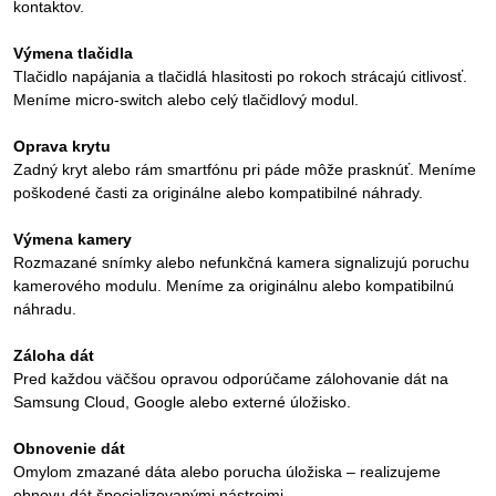
kontaktov.
Výmena tlačidla
Tlačidlo napájania a tlačidlá hlasitosti po rokoch strácajú citlivosť.
Meníme micro-switch alebo celý tlačidlový modul.
Oprava krytu
Zadný kryt alebo rám smartfónu pri páde môže prasknúť. Meníme
poškodené časti za originálne alebo kompatibilné náhrady.
Výmena kamery
Rozmazané snímky alebo nefunkčná kamera signalizujú poruchu
kamerového modulu. Meníme za originálnu alebo kompatibilnú
náhradu.
Záloha dát
Pred každou väčšou opravou odporúčame zálohovanie dát na
Samsung Cloud, Google alebo externé úložisko.
Obnovenie dát
Omylom zmazané dáta alebo porucha úložiska – realizujeme
obnovu dát špecializovanými nástrojmi.