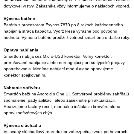
dotykovej vrstvy. Zákazníka vždy informujeme o nákladoch vopred.
Výmena batérie
Batéria s procesorom Exynos 7870 po 8 rokoch každodenného
nabíjania stráca kapacitu. Výdrž klesá výrazne pod pôvodnú
hodnotu. Výmena batérie predĺži životnosť smartfónu o ďalšie roky.
Oprava nabíjania
Smartfón nabíja cez Micro-USB konektor. Voľný konektor,
prerušované nabíjanie alebo nereagujúci port sú typické prejavy
opotrebovania. Meníme nabíjací modul alebo opravujeme
konektor spájkovaním.
Nahranie softvéru
Smartfón beží na Android s One UI. Softvérové problémy zahŕňajú
spomalenie, pády aplikácií alebo zaseknutie pri aktualizácii.
Realizujeme factory reset, manuálnu inštaláciu firmvéru alebo
opravu softvérových chýb.
Výmena slúchadla
Vstavaný slúchadlový reproduktor zabezpečuje zvuk pri hovoroch.