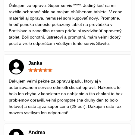
/
Ďakujem za opravu. Super servis *****. Jediný keď sa mi
5
rozbilo ochranné sklo na mojom obľúbenom tablete. V cene
materiál aj oprava, nemusel som kupovať nový. Promptne,
hneď ponuka doneste pokazený tablet na prevádzku v
Bratislave a zanedlho oznam príďte si vyzdvihnúť opravený
tablet. Boli ochotní, ústretoví a promptní, mám veľmi dobrý
pocit a vrelo odporúčam všetkým tento servis Slovitu.
Janka
Hodnotenie:
5
/
Dakujem velmi pekne za opravu ipadu, ktory aj v
5
autorizovanom servise odmietli skusat opravit. Nakoniec to
bola len chyba v konektore na nabijanie a tito chalani to bez
problemov opravili, velmi promptne (na druhy den to bolo
hotove) a este aj za super cenu (29 eur). Dakujem este raz,
mozem vsetkym len odporucat!
Andrea