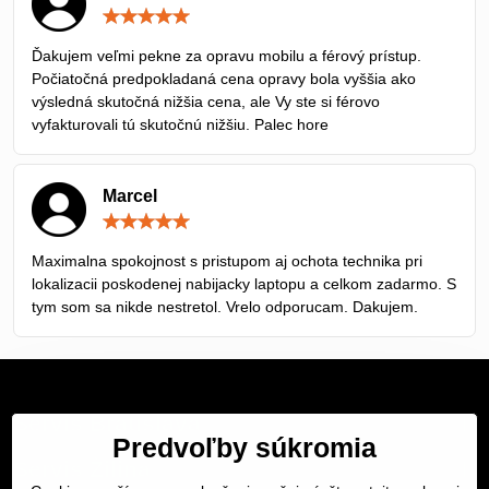
Hodnotenie:
5
/
Ďakujem veľmi pekne za opravu mobilu a férový prístup.
5
Počiatočná predpokladaná cena opravy bola vyššia ako
výsledná skutočná nižšia cena, ale Vy ste si férovo
vyfakturovali tú skutočnú nižšiu. Palec hore
Marcel
Hodnotenie:
5
/
Maximalna spokojnost s pristupom aj ochota technika pri
5
lokalizacii poskodenej nabijacky laptopu a celkom zadarmo. S
tym som sa nikde nestretol. Vrelo odporucam. Dakujem.
Servis Bratislava
Predvoľby súkromia
Servis Žilina