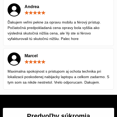
Andrea
Hodnotenie:
5
/
Ďakujem veľmi pekne za opravu mobilu a férový prístup.
5
Počiatočná predpokladaná cena opravy bola vyššia ako
výsledná skutočná nižšia cena, ale Vy ste si férovo
vyfakturovali tú skutočnú nižšiu. Palec hore
Marcel
Hodnotenie:
5
/
Maximalna spokojnost s pristupom aj ochota technika pri
5
lokalizacii poskodenej nabijacky laptopu a celkom zadarmo. S
tym som sa nikde nestretol. Vrelo odporucam. Dakujem.
Servis Bratislava
Predvoľby súkromia