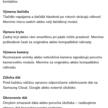
kontaktov.
Výmena tlačidla
Tlačidlo napájania a tlačidlá hlasitosti po rokoch strácajú citlivosť.
Meníme micro-switch alebo celý tlačidlový modul.
Oprava krytu
Zadný kryt alebo rám smartfónu pri páde môže prasknúť. Meníme
poškodené časti za originálne alebo kompatibilné náhrady.
Výmena kamery
Rozmazané snímky alebo nefunkčná kamera signalizujú poruchu
kamerového modulu. Meníme za originálnu alebo kompatibilnú
náhradu.
Záloha dát
Pred každou väčšou opravou odporúčame zálohovanie dát na
Samsung Cloud, Google alebo externé úložisko.
Obnovenie dát
Omylom zmazané dáta alebo porucha úložiska – realizujeme
obnovu dát špecializovanými nástrojmi.