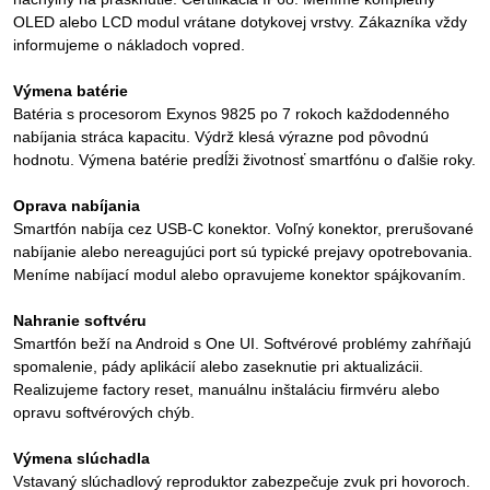
OLED alebo LCD modul vrátane dotykovej vrstvy. Zákazníka vždy
informujeme o nákladoch vopred.
Výmena batérie
Batéria s procesorom Exynos 9825 po 7 rokoch každodenného
nabíjania stráca kapacitu. Výdrž klesá výrazne pod pôvodnú
hodnotu. Výmena batérie predĺži životnosť smartfónu o ďalšie roky.
Oprava nabíjania
Smartfón nabíja cez USB-C konektor. Voľný konektor, prerušované
nabíjanie alebo nereagujúci port sú typické prejavy opotrebovania.
Meníme nabíjací modul alebo opravujeme konektor spájkovaním.
Nahranie softvéru
Smartfón beží na Android s One UI. Softvérové problémy zahŕňajú
spomalenie, pády aplikácií alebo zaseknutie pri aktualizácii.
Realizujeme factory reset, manuálnu inštaláciu firmvéru alebo
opravu softvérových chýb.
Výmena slúchadla
Vstavaný slúchadlový reproduktor zabezpečuje zvuk pri hovoroch.