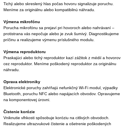
Tichý alebo skreslený hlas počas hovoru signalizuje poruchu.
Meníme za originálnu alebo kompatibilnú náhradu.
Výmena mikrofónu
Porucha mikrofónu sa prejaví pri hovoroch alebo nahrávaní –
protistrana vás nepočuje alebo je zvuk šumivý. Diagnostikujeme
príčinu a realizujeme výmenu príslušného modulu.
Výmena reproduktoru
Praskajúci alebo tichý reproduktor kazí zážitok z médií a hovorov
cez reproduktor. Meníme poškodený reproduktor za originálnu
náhradu.
Oprava elektroniky
Elektronické poruchy zahŕňajú nefunkčný Wi-Fi modul, výpadky
Bluetooth, poruchu NFC alebo napájacích obvodov. Opravujeme
na komponentovej úrovni.
Čistenie korózie
Vniknutie vlhkosti spôsobuje koróziu na citlivých obvodoch.
Realizujeme ultrazvukové čistenie a ošetrenie poškodených