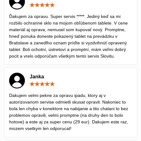
Hodnotenie:
5
/
Ďakujem za opravu. Super servis *****. Jediný keď sa mi
5
rozbilo ochranné sklo na mojom obľúbenom tablete. V cene
materiál aj oprava, nemusel som kupovať nový. Promptne,
hneď ponuka doneste pokazený tablet na prevádzku v
Bratislave a zanedlho oznam príďte si vyzdvihnúť opravený
tablet. Boli ochotní, ústretoví a promptní, mám veľmi dobrý
pocit a vrelo odporúčam všetkým tento servis Slovitu.
Janka
Hodnotenie:
5
/
Dakujem velmi pekne za opravu ipadu, ktory aj v
5
autorizovanom servise odmietli skusat opravit. Nakoniec to
bola len chyba v konektore na nabijanie a tito chalani to bez
problemov opravili, velmi promptne (na druhy den to bolo
hotove) a este aj za super cenu (29 eur). Dakujem este raz,
mozem vsetkym len odporucat!