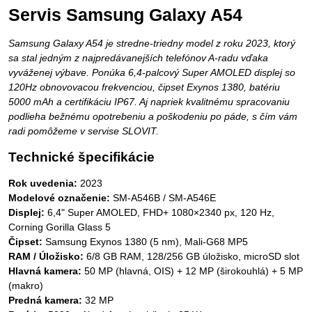
Servis Samsung Galaxy A54
Samsung Galaxy A54 je stredne-triedny model z roku 2023, ktorý
sa stal jedným z najpredávanejších telefónov A-radu vďaka
vyváženej výbave. Ponúka 6,4-palcový Super AMOLED displej so
120Hz obnovovacou frekvenciou, čipset Exynos 1380, batériu
5000 mAh a certifikáciu IP67. Aj napriek kvalitnému spracovaniu
podlieha bežnému opotrebeniu a poškodeniu po páde, s čím vám
radi pomôžeme v servise SLOVIT.
Technické špecifikácie
Rok uvedenia:
2023
Modelové označenie:
SM-A546B / SM-A546E
Displej:
6,4" Super AMOLED, FHD+ 1080×2340 px, 120 Hz,
Corning Gorilla Glass 5
Čipset:
Samsung Exynos 1380 (5 nm), Mali-G68 MP5
RAM / Úložisko:
6/8 GB RAM, 128/256 GB úložisko, microSD slot
Hlavná kamera:
50 MP (hlavná, OIS) + 12 MP (širokouhlá) + 5 MP
(makro)
Predná kamera:
32 MP