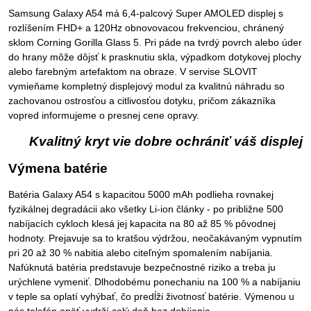
Samsung Galaxy A54 má 6,4-palcový Super AMOLED displej s
rozlíšením FHD+ a 120Hz obnovovacou frekvenciou, chránený
sklom Corning Gorilla Glass 5. Pri páde na tvrdý povrch alebo úder
do hrany môže dôjsť k prasknutiu skla, výpadkom dotykovej plochy
alebo farebným artefaktom na obraze. V servise SLOVIT
vymieňame kompletný displejový modul za kvalitnú náhradu so
zachovanou ostrosťou a citlivosťou dotyku, pričom zákazníka
vopred informujeme o presnej cene opravy.
Kvalitný kryt vie dobre ochrániť váš displej
Výmena batérie
Batéria Galaxy A54 s kapacitou 5000 mAh podlieha rovnakej
fyzikálnej degradácii ako všetky Li-ion články - po približne 500
nabíjacích cykloch klesá jej kapacita na 80 až 85 % pôvodnej
hodnoty. Prejavuje sa to kratšou výdržou, neočakávaným vypnutím
pri 20 až 30 % nabitia alebo citeľným spomalením nabíjania.
Nafúknutá batéria predstavuje bezpečnostné riziko a treba ju
urýchlene vymeniť. Dlhodobému ponechaniu na 100 % a nabíjaniu
v teple sa oplatí vyhýbať, čo predĺži životnosť batérie. Výmenou u