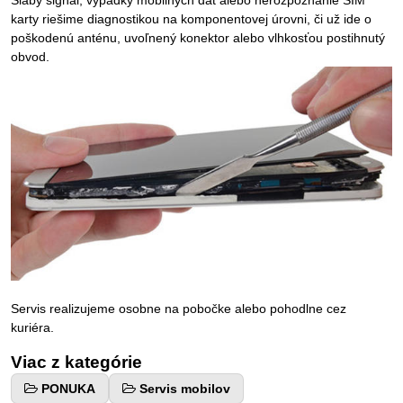
Slabý signál, výpadky mobilných dát alebo nerozpoznanie SIM
karty riešime diagnostikou na komponentovej úrovni, či už ide o
poškodenú anténu, uvoľnený konektor alebo vlhkosťou postihnutý
obvod.
Servis realizujeme osobne na pobočke alebo pohodlne cez
kuriéra.
Viac z kategórie
PONUKA
Servis mobilov