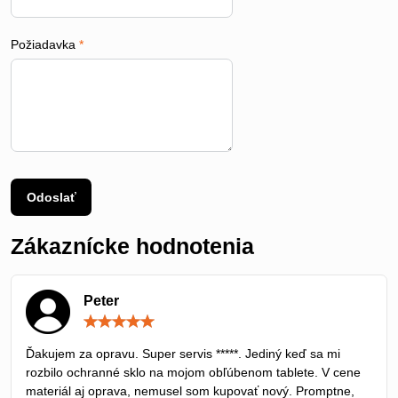
Požiadavka
*
Odoslať
Zákaznícke hodnotenia
Peter
Hodnotenie:
5
/
Ďakujem za opravu. Super servis *****. Jediný keď sa mi
5
rozbilo ochranné sklo na mojom obľúbenom tablete. V cene
materiál aj oprava, nemusel som kupovať nový. Promptne,