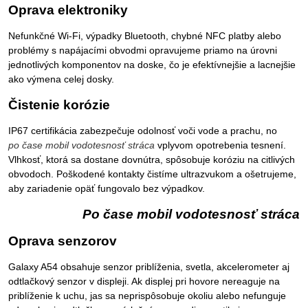
Oprava elektroniky
Nefunkčné Wi-Fi, výpadky Bluetooth, chybné NFC platby alebo
problémy s napájacími obvodmi opravujeme priamo na úrovni
jednotlivých komponentov na doske, čo je efektívnejšie a lacnejšie
ako výmena celej dosky.
Čistenie korózie
IP67 certifikácia zabezpečuje odolnosť voči vode a prachu, no
po čase mobil vodotesnosť stráca
vplyvom opotrebenia tesnení.
Vlhkosť, ktorá sa dostane dovnútra, spôsobuje koróziu na citlivých
obvodoch. Poškodené kontakty čistíme ultrazvukom a ošetrujeme,
aby zariadenie opäť fungovalo bez výpadkov.
Po čase mobil vodotesnosť stráca
Oprava senzorov
Galaxy A54 obsahuje senzor priblíženia, svetla, akcelerometer aj
odtlačkový senzor v displeji. Ak displej pri hovore nereaguje na
priblíženie k uchu, jas sa neprispôsobuje okoliu alebo nefunguje