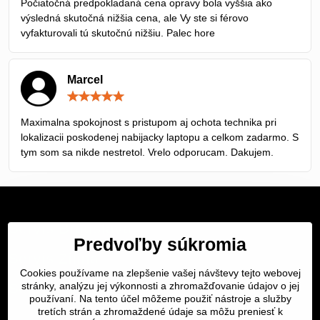
Počiatočná predpokladaná cena opravy bola vyššia ako
výsledná skutočná nižšia cena, ale Vy ste si férovo
vyfakturovali tú skutočnú nižšiu. Palec hore
Marcel
Hodnotenie:
5
/
Maximalna spokojnost s pristupom aj ochota technika pri
5
lokalizacii poskodenej nabijacky laptopu a celkom zadarmo. S
tym som sa nikde nestretol. Vrelo odporucam. Dakujem.
Servis Bratislava
Predvoľby súkromia
Servis Žilina
Cookies používame na zlepšenie vašej návštevy tejto webovej
stránky, analýzu jej výkonnosti a zhromažďovanie údajov o jej
Servis Košice
používaní. Na tento účel môžeme použiť nástroje a služby
tretích strán a zhromaždené údaje sa môžu preniesť k