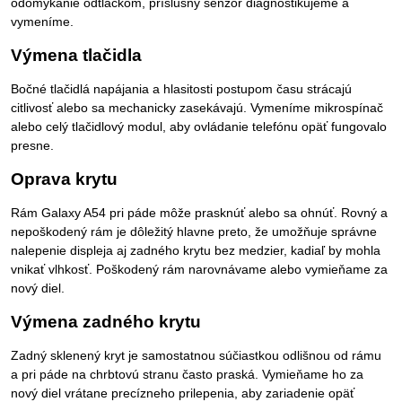
odomykanie odtlačkom, príslušný senzor diagnostikujeme a
vymeníme.
Výmena tlačidla
Bočné tlačidlá napájania a hlasitosti postupom času strácajú
citlivosť alebo sa mechanicky zasekávajú. Vymeníme mikrospínač
alebo celý tlačidlový modul, aby ovládanie telefónu opäť fungovalo
presne.
Oprava krytu
Rám Galaxy A54 pri páde môže prasknúť alebo sa ohnúť. Rovný a
nepoškodený rám je dôležitý hlavne preto, že umožňuje správne
nalepenie displeja aj zadného krytu bez medzier, kadiaľ by mohla
vnikať vlhkosť. Poškodený rám narovnávame alebo vymieňame za
nový diel.
Výmena zadného krytu
Zadný sklenený kryt je samostatnou súčiastkou odlišnou od rámu
a pri páde na chrbtovú stranu často praská. Vymieňame ho za
nový diel vrátane precízneho prilepenia, aby zariadenie opäť