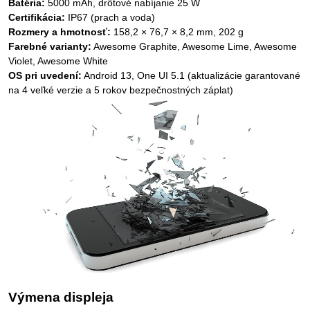
Batéria:
5000 mAh, drôtové nabíjanie 25 W
Certifikácia:
IP67 (prach a voda)
Rozmery a hmotnosť:
158,2 × 76,7 × 8,2 mm, 202 g
Farebné varianty:
Awesome Graphite, Awesome Lime, Awesome
Violet, Awesome White
OS pri uvedení:
Android 13, One UI 5.1 (aktualizácie garantované
na 4 veľké verzie a 5 rokov bezpečnostných záplat)
Výmena displeja