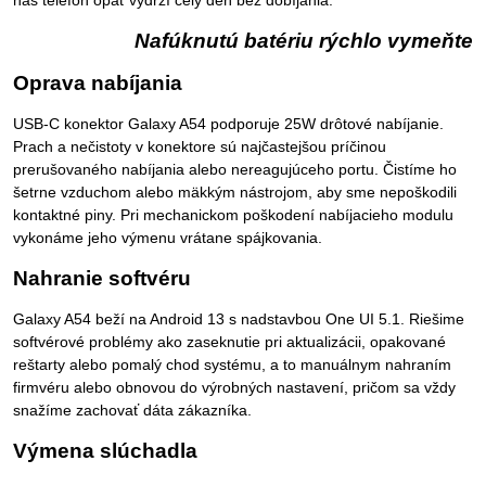
nás telefón opäť vydrží celý deň bez dobíjania.
Nafúknutú batériu rýchlo vymeňte
Oprava nabíjania
USB-C konektor Galaxy A54 podporuje 25W drôtové nabíjanie.
Prach a nečistoty v konektore sú najčastejšou príčinou
prerušovaného nabíjania alebo nereagujúceho portu. Čistíme ho
šetrne vzduchom alebo mäkkým nástrojom, aby sme nepoškodili
kontaktné piny. Pri mechanickom poškodení nabíjacieho modulu
vykonáme jeho výmenu vrátane spájkovania.
Nahranie softvéru
Galaxy A54 beží na Android 13 s nadstavbou One UI 5.1. Riešime
softvérové problémy ako zaseknutie pri aktualizácii, opakované
reštarty alebo pomalý chod systému, a to manuálnym nahraním
firmvéru alebo obnovou do výrobných nastavení, pričom sa vždy
snažíme zachovať dáta zákazníka.
Výmena slúchadla