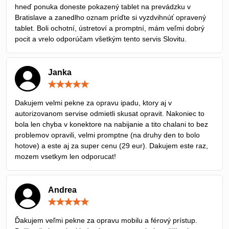
hneď ponuka doneste pokazený tablet na prevádzku v
Bratislave a zanedlho oznam príďte si vyzdvihnúť opravený
tablet. Boli ochotní, ústretoví a promptní, mám veľmi dobrý
pocit a vrelo odporúčam všetkým tento servis Slovitu.
Janka
Hodnotenie:
5
/
Dakujem velmi pekne za opravu ipadu, ktory aj v
5
autorizovanom servise odmietli skusat opravit. Nakoniec to
bola len chyba v konektore na nabijanie a tito chalani to bez
problemov opravili, velmi promptne (na druhy den to bolo
hotove) a este aj za super cenu (29 eur). Dakujem este raz,
mozem vsetkym len odporucat!
Andrea
Hodnotenie:
5
/
Ďakujem veľmi pekne za opravu mobilu a férový prístup.
5