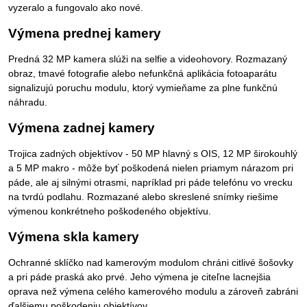
vyzeralo a fungovalo ako nové.
Výmena prednej kamery
Predná 32 MP kamera slúži na selfie a videohovory. Rozmazaný
obraz, tmavé fotografie alebo nefunkčná aplikácia fotoaparátu
signalizujú poruchu modulu, ktorý vymieňame za plne funkčnú
náhradu.
Výmena zadnej kamery
Trojica zadných objektívov - 50 MP hlavný s OIS, 12 MP širokouhlý
a 5 MP makro - môže byť poškodená nielen priamym nárazom pri
páde, ale aj silnými otrasmi, napríklad pri páde telefónu vo vrecku
na tvrdú podlahu. Rozmazané alebo skreslené snímky riešime
výmenou konkrétneho poškodeného objektívu.
Výmena skla kamery
Ochranné sklíčko nad kamerovým modulom chráni citlivé šošovky
a pri páde praská ako prvé. Jeho výmena je citeľne lacnejšia
oprava než výmena celého kamerového modulu a zároveň zabráni
ďalšiemu poškodeniu objektívov.