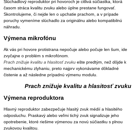
Slúchadlový reproduktor pri hovoroch je citlivá súčiastka, ktorá
časom stráca kvalitu zvuku alebo úplne prestane fungovať.
Skontrolujeme, či nejde len o upchatie prachom, a v prípade
poruchy vymeníme slúchadlo za originálnu alebo kompatibilnú
náhradu.
Výmena mikrofónu
Ak vás pri hovore protistrana nepočuje alebo počuje len šum, ide
zvyčajne o problém s mikrofónom.
Prach znižuje kvalitu a hlasitosť zvuku
ešte predtým, než dôjde k
mechanickému zlyhaniu, preto najprv vykonávame dôkladné
čistenie a až následne prípadnú výmenu modulu.
Prach znižuje kvalitu a hlasitosť zvuku
Výmena reproduktora
Hlavný reproduktor zabezpečuje hlasitý zvuk médií a hlasitého
odposluchu. Praskavý alebo veľmi tichý zvuk signalizuje jeho
opotrebenie, ktoré riešime výmenou za novú súčiastku s plnou
zvukovou kvalitou.