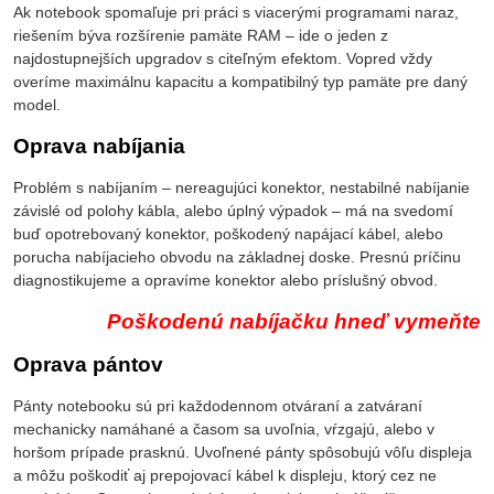
Ak notebook spomaľuje pri práci s viacerými programami naraz,
riešením býva rozšírenie pamäte RAM – ide o jeden z
najdostupnejších upgradov s citeľným efektom. Vopred vždy
overíme maximálnu kapacitu a kompatibilný typ pamäte pre daný
model.
Oprava nabíjania
Problém s nabíjaním – nereagujúci konektor, nestabilné nabíjanie
závislé od polohy kábla, alebo úplný výpadok – má na svedomí
buď opotrebovaný konektor, poškodený napájací kábel, alebo
porucha nabíjacieho obvodu na základnej doske. Presnú príčinu
diagnostikujeme a opravíme konektor alebo príslušný obvod.
Poškodenú nabíjačku hneď vymeňte
Oprava pántov
Pánty notebooku sú pri každodennom otváraní a zatváraní
mechanicky namáhané a časom sa uvoľnia, vŕzgajú, alebo v
horšom prípade prasknú. Uvoľnené pánty spôsobujú vôľu displeja
a môžu poškodiť aj prepojovací kábel k displeju, ktorý cez ne