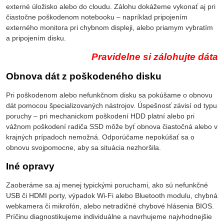
externé úložisko alebo do cloudu. Zálohu dokážeme vykonať aj pri
čiastočne poškodenom notebooku – napríklad pripojením
externého monitora pri chybnom displeji, alebo priamym vybratím
a pripojením disku.
Pravidelne si zálohujte dáta
Obnova dát z poškodeného disku
Pri poškodenom alebo nefunkčnom disku sa pokúšame o obnovu
dát pomocou špecializovaných nástrojov. Úspešnosť závisí od typu
poruchy – pri mechanickom poškodení HDD platní alebo pri
vážnom poškodení radiča SSD môže byť obnova čiastočná alebo v
krajných prípadoch nemožná. Odporúčame nepokúšať sa o
obnovu svojpomocne, aby sa situácia nezhoršila.
Iné opravy
Zaoberáme sa aj menej typickými poruchami, ako sú nefunkčné
USB či HDMI porty, výpadok Wi-Fi alebo Bluetooth modulu, chybná
webkamera či mikrofón, alebo netradičné chybové hlásenia BIOS.
Príčinu diagnostikujeme individuálne a navrhujeme najvhodnejšie