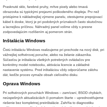
Prasknuté sklo, farebné pruhy, mŕtve pixely alebo tmavá
obrazovka sú typickými prejavmi poškodeného displeja. Prv než
pristúpime k nákladnejšej výmene panelu, otestujeme prepojovací
kábel k doske, ktorý je pri podobných príznakoch často skutočnou
a lacnejšou príčinou. Náhradný panel volíme vždy s presne
zodpovedajúcim rozlíšením aj pomerom strán.
Inštalácia Windows
Čistú inštaláciu Windows realizujeme pri prechode na nový disk, pri
vážnejšej softvérovej poruche, alebo na želanie zákazníka.
Súčasťou je inštalácia všetkých potrebných ovládačov pre
konkrétny model notebooku, aktivácia licencie a základné
nastavenie systému. Pred inštaláciou vždy odporúčame zálohu
dát, keďže proces vymaže obsah cieľového disku.
Oprava Windows
Pri softvérových poruchách Windows – zamŕzaní, BSOD chybách,
neúspešných aktualizáciách či pomalom štarte – uprednostňujeme
riešenie bez kompletnej preinštalácie. Zahŕňa to diagnostiku