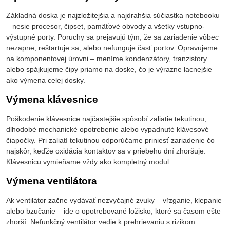
Základná doska je najzložitejšia a najdrahšia súčiastka notebooku
– nesie procesor, čipset, pamäťové obvody a všetky vstupno-
výstupné porty. Poruchy sa prejavujú tým, že sa zariadenie vôbec
nezapne, reštartuje sa, alebo nefunguje časť portov. Opravujeme
na komponentovej úrovni – meníme kondenzátory, tranzistory
alebo spájkujeme čipy priamo na doske, čo je výrazne lacnejšie
ako výmena celej dosky.
Výmena klávesnice
Poškodenie klávesnice najčastejšie spôsobí zaliatie tekutinou,
dlhodobé mechanické opotrebenie alebo vypadnuté klávesové
čiapočky. Pri zaliatí tekutinou odporúčame priniesť zariadenie čo
najskôr, keďže oxidácia kontaktov sa v priebehu dní zhoršuje.
Klávesnicu vymieňame vždy ako kompletný modul.
Výmena ventilátora
Ak ventilátor začne vydávať nezvyčajné zvuky – vŕzganie, klepanie
alebo bzučanie – ide o opotrebované ložisko, ktoré sa časom ešte
zhorší. Nefunkčný ventilátor vedie k prehrievaniu s rizikom