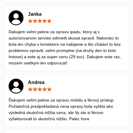
Janka
Hodnotenie:
5
/
Dakujem velmi pekne za opravu ipadu, ktory aj v
5
autorizovanom servise odmietli skusat opravit. Nakoniec to
bola len chyba v konektore na nabijanie a tito chalani to bez
problemov opravili, velmi promptne (na druhy den to bolo
hotove) a este aj za super cenu (29 eur). Dakujem este raz,
mozem vsetkym len odporucat!
Andrea
Hodnotenie:
5
/
Ďakujem veľmi pekne za opravu mobilu a férový prístup.
5
Počiatočná predpokladaná cena opravy bola vyššia ako
výsledná skutočná nižšia cena, ale Vy ste si férovo
vyfakturovali tú skutočnú nižšiu. Palec hore