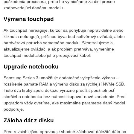
poškodenia procesora, preto ho vymieňame za diel presne
zodpovedajúci danému modelu.
Výmena touchpad
Ak touchpad nereaguje, kurzor sa pohybuje nepravidelne alebo
kliknutia nefungujú, príčinou býva buď softvérový ovládač, alebo
hardvérová porucha samotného modulu. Skontrolujeme a
aktualizujeme ovládač, a ak problém pretrváva, vymeníme
touchpad modul alebo jeho prepojovací kábel.
Upgrade notebooku
Samsung Series 3 umožňuje dodatočné vylepšenie výkonu –
rozšírenie pamäte RAM a výmenu disku za rýchlejší NVMe SSD.
Tieto dva kroky spolu dokážu výrazne predĺžiť použiteľnosť
staršieho notebooku bez nutnosti kupovať nové zariadenie. Pred
upgradom vždy overíme, aké maximálne parametre daný model
podporuje.
Záloha dát z disku
Pred rozsiahlejšou opravou je vhodné zálohovať dôležité dáta na