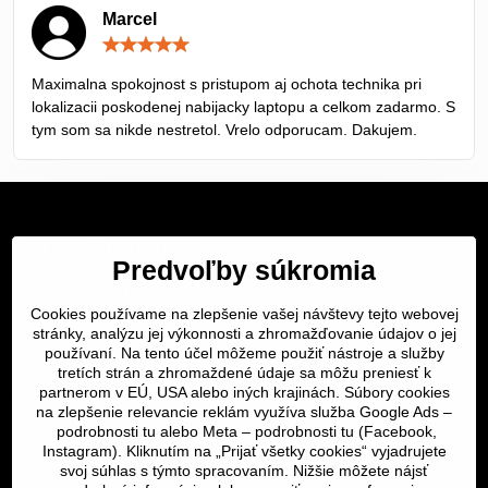
Marcel
Hodnotenie:
5
/
Maximalna spokojnost s pristupom aj ochota technika pri
5
lokalizacii poskodenej nabijacky laptopu a celkom zadarmo. S
tym som sa nikde nestretol. Vrelo odporucam. Dakujem.
Servis Bratislava
Predvoľby súkromia
Servis Žilina
Cookies používame na zlepšenie vašej návštevy tejto webovej
Servis Košice
stránky, analýzu jej výkonnosti a zhromažďovanie údajov o jej
používaní. Na tento účel môžeme použiť nástroje a služby
tretích strán a zhromaždené údaje sa môžu preniesť k
Dôležité odkazy
partnerom v EÚ, USA alebo iných krajinách. Súbory cookies
na zlepšenie relevancie reklám využíva služba Google Ads –
podrobnosti tu
alebo Meta –
podrobnosti tu
(Facebook,
SERVIS KURIÉROM
Instagram). Kliknutím na „Prijať všetky cookies“ vyjadrujete
svoj súhlas s týmto spracovaním. Nižšie môžete nájsť