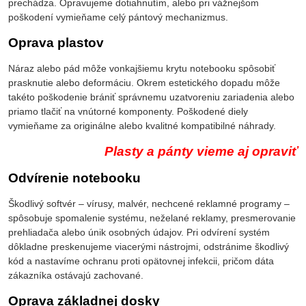
prechádza. Opravujeme dotiahnutím, alebo pri vážnejšom
poškodení vymieňame celý pántový mechanizmus.
Oprava plastov
Náraz alebo pád môže vonkajšiemu krytu notebooku spôsobiť
prasknutie alebo deformáciu. Okrem estetického dopadu môže
takéto poškodenie brániť správnemu uzatvoreniu zariadenia alebo
priamo tlačiť na vnútorné komponenty. Poškodené diely
vymieňame za originálne alebo kvalitné kompatibilné náhrady.
Plasty a pánty vieme aj opraviť
Odvírenie notebooku
Škodlivý softvér – vírusy, malvér, nechcené reklamné programy –
spôsobuje spomalenie systému, neželané reklamy, presmerovanie
prehliadača alebo únik osobných údajov. Pri odvírení systém
dôkladne preskenujeme viacerými nástrojmi, odstránime škodlivý
kód a nastavíme ochranu proti opätovnej infekcii, pričom dáta
zákazníka ostávajú zachované.
Oprava základnej dosky