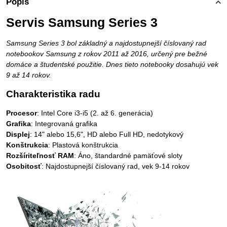
Popis
Servis Samsung Series 3
Samsung Series 3 bol základný a najdostupnejší číslovaný rad
notebookov Samsung z rokov 2011 až 2016, určený pre bežné
domáce a študentské použitie. Dnes tieto notebooky dosahujú vek
9 až 14 rokov.
Charakteristika radu
Procesor
: Intel Core i3-i5 (2. až 6. generácia)
Grafika
: Integrovaná grafika
Displej
: 14" alebo 15,6", HD alebo Full HD, nedotykový
Konštrukcia
: Plastová konštrukcia
Rozšíriteľnosť RAM
: Áno, štandardné pamäťové sloty
Osobitosť
: Najdostupnejší číslovaný rad, vek 9-14 rokov