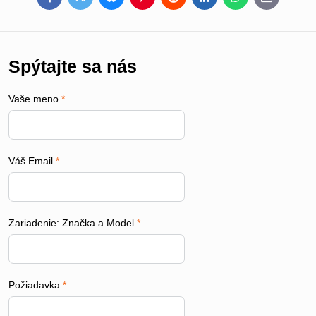
Facebook
Twitter
Bluesky
Pinterest
Reddit
LinkedIn
WhatsApp
E-
mail
Spýtajte sa nás
Vaše meno
*
Váš Email
*
Zariadenie: Značka a Model
*
Požiadavka
*