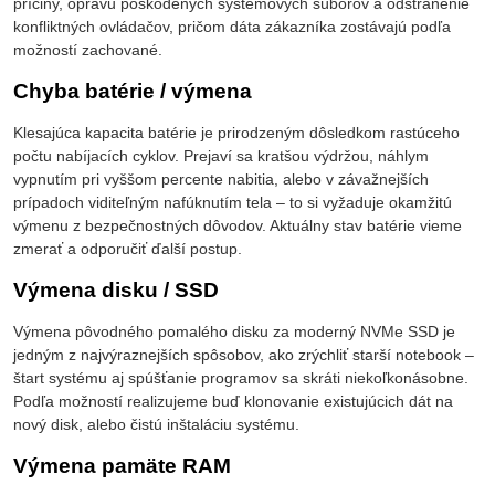
príčiny, opravu poškodených systémových súborov a odstránenie
konfliktných ovládačov, pričom dáta zákazníka zostávajú podľa
možností zachované.
Chyba batérie / výmena
Klesajúca kapacita batérie je prirodzeným dôsledkom rastúceho
počtu nabíjacích cyklov. Prejaví sa kratšou výdržou, náhlym
vypnutím pri vyššom percente nabitia, alebo v závažnejších
prípadoch viditeľným nafúknutím tela – to si vyžaduje okamžitú
výmenu z bezpečnostných dôvodov. Aktuálny stav batérie vieme
zmerať a odporučiť ďalší postup.
Výmena disku / SSD
Výmena pôvodného pomalého disku za moderný NVMe SSD je
jedným z najvýraznejších spôsobov, ako zrýchliť starší notebook –
štart systému aj spúšťanie programov sa skráti niekoľkonásobne.
Podľa možností realizujeme buď klonovanie existujúcich dát na
nový disk, alebo čistú inštaláciu systému.
Výmena pamäte RAM