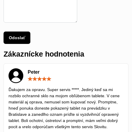
Odoslať
Zákaznícke hodnotenia
Peter
Hodnotenie:
5
/
Ďakujem za opravu. Super servis *****. Jediný keď sa mi
5
rozbilo ochranné sklo na mojom obľúbenom tablete. V cene
materiál aj oprava, nemusel som kupovať nový. Promptne,
hneď ponuka doneste pokazený tablet na prevádzku v
Bratislave a zanedlho oznam príďte si vyzdvihnúť opravený
tablet. Boli ochotní, ústretoví a promptní, mám veľmi dobrý
pocit a vrelo odporúčam všetkým tento servis Slovitu.