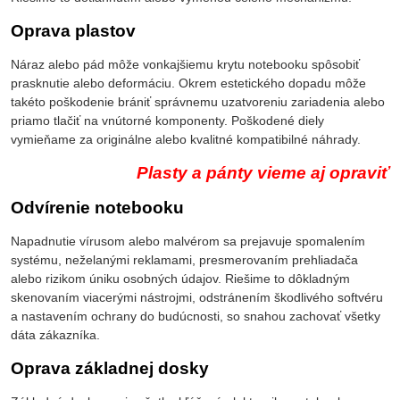
Oprava plastov
Náraz alebo pád môže vonkajšiemu krytu notebooku spôsobiť
prasknutie alebo deformáciu. Okrem estetického dopadu môže
takéto poškodenie brániť správnemu uzatvoreniu zariadenia alebo
priamo tlačiť na vnútorné komponenty. Poškodené diely
vymieňame za originálne alebo kvalitné kompatibilné náhrady.
Plasty a pánty vieme aj opraviť
Odvírenie notebooku
Napadnutie vírusom alebo malvérom sa prejavuje spomalením
systému, neželanými reklamami, presmerovaním prehliadača
alebo rizikom úniku osobných údajov. Riešime to dôkladným
skenovaním viacerými nástrojmi, odstránením škodlivého softvéru
a nastavením ochrany do budúcnosti, so snahou zachovať všetky
dáta zákazníka.
Oprava základnej dosky