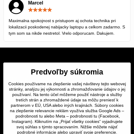
Marcel
Hodnotenie:
5
/
Maximalna spokojnost s pristupom aj ochota technika pri
5
lokalizacii poskodenej nabijacky laptopu a celkom zadarmo. S
tym som sa nikde nestretol. Vrelo odporucam. Dakujem.
Servis Bratislava
Predvoľby súkromia
Servis Žilina
Cookies používame na zlepšenie vašej návštevy tejto webovej
stránky, analýzu jej výkonnosti a zhromažďovanie údajov o jej
Servis Košice
používaní. Na tento účel môžeme použiť nástroje a služby
tretích strán a zhromaždené údaje sa môžu preniesť k
Dôležité odkazy
partnerom v EÚ, USA alebo iných krajinách. Súbory cookies
na zlepšenie relevancie reklám využíva služba Google Ads –
podrobnosti tu
alebo Meta –
podrobnosti tu
(Facebook,
SERVIS KURIÉROM
Instagram). Kliknutím na „Prijať všetky cookies“ vyjadrujete
svoj súhlas s týmto spracovaním. Nižšie môžete nájsť
podrobné informácie alebo upraviť svoje preferencie.