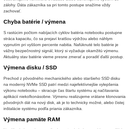
zálohy. Dáta zákazníka sa pri tomto postupe snažíme vždy
zachovať.
Chyba batérie / výmena
S rastúcim počtom nabíjacích cyklov batéria notebooku postupne
stráca kapacitu, čo sa prejaví kratšou výdržou alebo náhlym
vypnutím pri vyššom percente nabitia. Nafúknuté telo batérie je
vážny bezpečnostný signál, ktorý si vyžaduje okamžitú výmenu.
Aktuálny stav batérie vieme presne zmerať a poradiť ďalší postup.
Výmena disku / SSD
Prechod z pôvodného mechanického alebo staršieho SSD disku
na moderný NVMe SSD patrí medzi najefektívnejšie vylepšenia
výkonu notebooku – skracuje čas štartu systému aj načítavania
aplikácií niekoľkonásobne. Výmenu realizujeme vrátane klonovania
pôvodných dát na nový disk, ak je to technicky možné, alebo čistej
inštalácie systému podľa priania zákazníka.
Výmena pamäte RAM