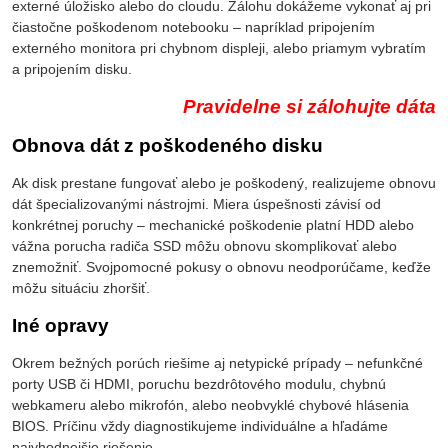
externé úložisko alebo do cloudu. Zálohu dokážeme vykonať aj pri
čiastočne poškodenom notebooku – napríklad pripojením
externého monitora pri chybnom displeji, alebo priamym vybratím
a pripojením disku.
Pravidelne si zálohujte dáta
Obnova dát z poškodeného disku
Ak disk prestane fungovať alebo je poškodený, realizujeme obnovu
dát špecializovanými nástrojmi. Miera úspešnosti závisí od
konkrétnej poruchy – mechanické poškodenie platní HDD alebo
vážna porucha radiča SSD môžu obnovu skomplikovať alebo
znemožniť. Svojpomocné pokusy o obnovu neodporúčame, keďže
môžu situáciu zhoršiť.
Iné opravy
Okrem bežných porúch riešime aj netypické prípady – nefunkčné
porty USB či HDMI, poruchu bezdrôtového modulu, chybnú
webkameru alebo mikrofón, alebo neobvyklé chybové hlásenia
BIOS. Príčinu vždy diagnostikujeme individuálne a hľadáme
najvhodnejšie riešenie.