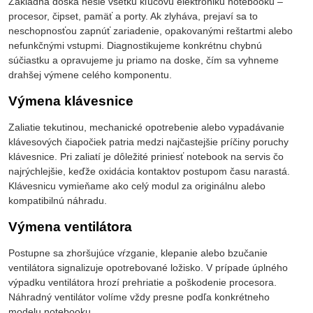
Základná doska nesie všetku kľúčovú elektroniku notebooku –
procesor, čipset, pamäť a porty. Ak zlyháva, prejaví sa to
neschopnosťou zapnúť zariadenie, opakovanými reštartmi alebo
nefunkčnými vstupmi. Diagnostikujeme konkrétnu chybnú
súčiastku a opravujeme ju priamo na doske, čím sa vyhneme
drahšej výmene celého komponentu.
Výmena klávesnice
Zaliatie tekutinou, mechanické opotrebenie alebo vypadávanie
klávesových čiapočiek patria medzi najčastejšie príčiny poruchy
klávesnice. Pri zaliatí je dôležité priniesť notebook na servis čo
najrýchlejšie, keďže oxidácia kontaktov postupom času narastá.
Klávesnicu vymieňame ako celý modul za originálnu alebo
kompatibilnú náhradu.
Výmena ventilátora
Postupne sa zhoršujúce vŕzganie, klepanie alebo bzučanie
ventilátora signalizuje opotrebované ložisko. V prípade úplného
výpadku ventilátora hrozí prehriatie a poškodenie procesora.
Náhradný ventilátor volíme vždy presne podľa konkrétneho
modelu notebooku.