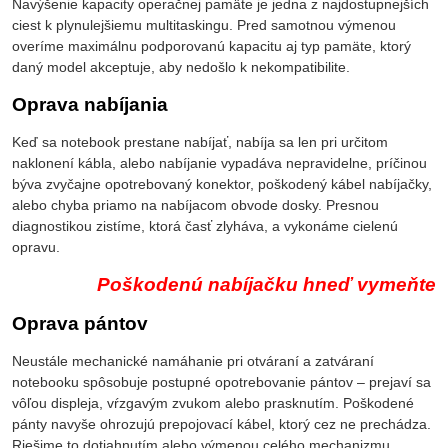
Navýšenie kapacity operačnej pamäte je jedna z najdostupnejších
ciest k plynulejšiemu multitaskingu. Pred samotnou výmenou
overíme maximálnu podporovanú kapacitu aj typ pamäte, ktorý
daný model akceptuje, aby nedošlo k nekompatibilite.
Oprava nabíjania
Keď sa notebook prestane nabíjať, nabíja sa len pri určitom
naklonení kábla, alebo nabíjanie vypadáva nepravidelne, príčinou
býva zvyčajne opotrebovaný konektor, poškodený kábel nabíjačky,
alebo chyba priamo na nabíjacom obvode dosky. Presnou
diagnostikou zistíme, ktorá časť zlyháva, a vykonáme cielenú
opravu.
Poškodenú nabíjačku hneď vymeňte
Oprava pántov
Neustále mechanické namáhanie pri otváraní a zatváraní
notebooku spôsobuje postupné opotrebovanie pántov – prejaví sa
vôľou displeja, vŕzgavým zvukom alebo prasknutím. Poškodené
pánty navyše ohrozujú prepojovací kábel, ktorý cez ne prechádza.
Riešime to dotiahnutím alebo výmenou celého mechanizmu.