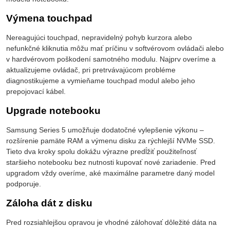
Výmena touchpad
Nereagujúci touchpad, nepravidelný pohyb kurzora alebo
nefunkčné kliknutia môžu mať príčinu v softvérovom ovládači alebo
v hardvérovom poškodení samotného modulu. Najprv overíme a
aktualizujeme ovládač, pri pretrvávajúcom probléme
diagnostikujeme a vymieňame touchpad modul alebo jeho
prepojovací kábel.
Upgrade notebooku
Samsung Series 5 umožňuje dodatočné vylepšenie výkonu –
rozšírenie pamäte RAM a výmenu disku za rýchlejší NVMe SSD.
Tieto dva kroky spolu dokážu výrazne predĺžiť použiteľnosť
staršieho notebooku bez nutnosti kupovať nové zariadenie. Pred
upgradom vždy overíme, aké maximálne parametre daný model
podporuje.
Záloha dát z disku
Pred rozsiahlejšou opravou je vhodné zálohovať dôležité dáta na