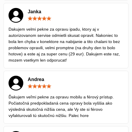
Janka
Hodnotenie:
5
/
Dakujem velmi pekne za opravu ipadu, ktory aj v
5
autorizovanom servise odmietli skusat opravit. Nakoniec to
bola len chyba v konektore na nabijanie a tito chalani to bez
problemov opravili, velmi promptne (na druhy den to bolo
hotove) a este aj za super cenu (29 eur). Dakujem este raz,
mozem vsetkym len odporucat!
Andrea
Hodnotenie:
5
/
Ďakujem veľmi pekne za opravu mobilu a férový prístup.
5
Počiatočná predpokladaná cena opravy bola vyššia ako
výsledná skutočná nižšia cena, ale Vy ste si férovo
vyfakturovali tú skutočnú nižšiu. Palec hore