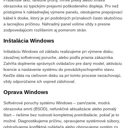
obrazovka sú typickými prejavmi poškodeného displeja. Prv než
pristúpime k nákladnejšej výmene panelu, otestujeme prepojovací
kábel k doske, ktorý je pri podobných príznakoch často skutočnou
a lacnejšou príčinou. Náhradný panel volíme vždy s presne
zodpovedajúcim rozlíšením aj pomerom strán.
Inštalácia Windows
Inštaláciu Windows od základu realizujeme pri výmene disku,
závažnej softvérovej poruche, alebo podľa priania zákazníka.
Zahŕňa doplnenie správnych ovládačov pre daný model, aktiváciu
licencie a nastavenie systému do prevádzkyschopného stavu.
Keďže dáta na cieľovom disku sa pri tomto procese nezachovajú,
vždy odporúčame ich vopred zálohovať.
Oprava Windows
Softvérové poruchy systému Windows – zamŕzanie, modrá
obrazovka smrti (BSOD), nefunkčné aktualizácie alebo pomalý
štart – riešime bez nutnosti kompletnej preinštalácie, pokiaľ je to
možné. Diagnostikujeme príčinu, opravujeme systémové súbory,
odstraňujeme konfliktné ovládače alebo obnovujeme systém zo