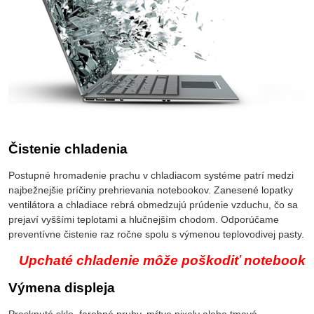
Čistenie chladenia
Postupné hromadenie prachu v chladiacom systéme patrí medzi
najbežnejšie príčiny prehrievania notebookov. Zanesené lopatky
ventilátora a chladiace rebrá obmedzujú prúdenie vzduchu, čo sa
prejaví vyššími teplotami a hlučnejším chodom. Odporúčame
preventívne čistenie raz ročne spolu s výmenou teplovodivej pasty.
Upchaté chladenie môže poškodiť notebook
Výmena displeja
Prasknuté sklo, farebné pruhy, mŕtve pixely alebo tmavá