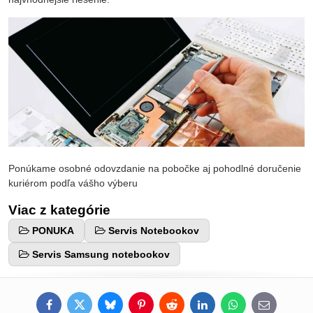
Ponúkame osobné odovzdanie na pobočke aj pohodlné doručenie
kuriérom podľa vášho výberu
Viac z kategórie
PONUKA
Servis Notebookov
Servis Samsung notebookov
Facebook
Twitter
Bluesky
Pinterest
Reddit
LinkedIn
WhatsApp
E-