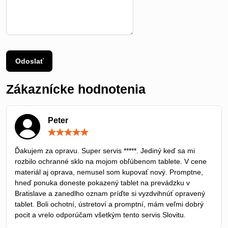
Odoslať
Zákaznícke hodnotenia
Peter
Hodnotenie:
5
/
Ďakujem za opravu. Super servis *****. Jediný keď sa mi
5
rozbilo ochranné sklo na mojom obľúbenom tablete. V cene
materiál aj oprava, nemusel som kupovať nový. Promptne,
hneď ponuka doneste pokazený tablet na prevádzku v
Bratislave a zanedlho oznam príďte si vyzdvihnúť opravený
tablet. Boli ochotní, ústretoví a promptní, mám veľmi dobrý
pocit a vrelo odporúčam všetkým tento servis Slovitu.